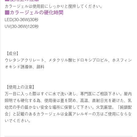
カラージェルは使用前にしっかりと撹拌してください。
■カラージェルの硬化時間
LED(30-36W)30秒
UV(30-36W)120秒
【成分】
ウレタンアクリレート、メタクリル酸ヒドロキシプロピル、ホスフィン
オキシド誘導体、顔料
【使用上の注意】
万一目に入った際はすぐに水で洗い流し、専門医にご相談下さい。屋内
照明でも硬化する為、使用後は蓋を閉め、高温、直射日光を避けた、乳
幼児の手の届かない安全な場所に保管して下さい。火気厳禁。「純銀配
合」と記載のあるカラージェルは金属アレルギーの方はご使用にならな
いでください。