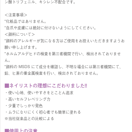
ン酸トリフェニル、キシレン不配合です。
＜注意事項＞
*化粧品ではありません。
*自爪や皮膚には絶対に付けないようにしてください。
＜顔料について＞
*顔料のアレルギーが気になる方はご使用をお控えいただきますようお
願い申し上げます。
*ホルムアルデヒドの検査を第三者機関で行い、検出されておりませ
ん。
*顔料の MSDS にて成分を確認し、不明な場合には第三者機関にて、
鉛、ヒ素の重金属検査を行い、検出されておりません。
■ネイリストの理想にこだわりました!!
・使い心地、使いやすさをとことん追求
・高いセルフレベリング力
・少量でしっかり発色
・ムラになりにくく初心者でも簡単に塗れる
※当社従来品との比較による
■使用上の注意