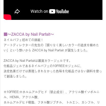
■～ZACCA by Nail Parfait～
ネイルパフェ初めての挑戦！
アートディレクターの先生の「限りなく美しいカラーの追求を極めた
い」という想いから ZACCA by Nail Parfait が誕生しました。
ZACCA by Nail Parfaitは雑貨カラージェルです。
化粧品ジェルであるネイルパフェの10FREE※ジェルに、
法定色素だけでは表現しきれなかった色味を化粧品ではない顔料を使っ
て創造しました。
※10FREE:※ホルムアルデヒド（禁止成分）、アクリル酸イソボルニ
ル、HEMA、アクリル酸、
ホルムアルデヒド樹脂、フタル酸ジブチル、 トルエン、カンフル、リ