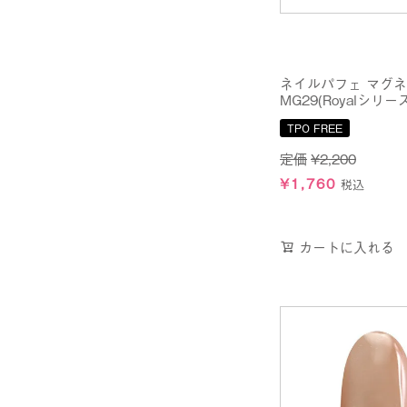
ネイルパフェ マグ
MG29(Royalシリーズ
TPO FREE
定価
¥
2,200
¥
1,760
税込
カートに入れる