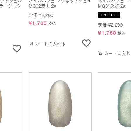
ネットジェル
ネイルパフェ マグネットジェル
ネイルパフェ 
ミラージュシ
MG32漆黒 2g
MG31深紅 2g
定価
¥
2,200
TPO FREE
¥
1,760
税込
定価
¥
2,200
¥
1,760
税込
カートに入れる
カートに入れ