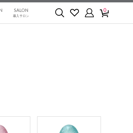
0
N
SALON
導入サロン