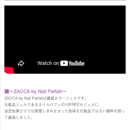
■～ZACCA by Nail Parfait～
ZACCA by Nail Parfaitは雑貨カラージェルです。
化粧品ジェルであるネイルパフェの10FREE※ジェルに、
法定色素だけでは表現しきれなかった色味を化粧品ではない顔料を使っ
て創造しました。