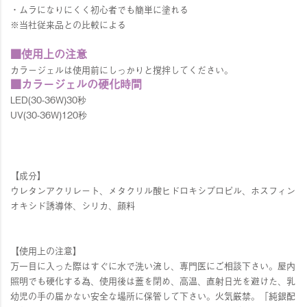
・ムラになりにくく初心者でも簡単に塗れる
※当社従来品との比較による
■使用上の注意
カラージェルは使用前にしっかりと撹拌してください。
■カラージェルの硬化時間
LED(30-36W)30秒
UV(30-36W)120秒
【成分】
ウレタンアクリレート、メタクリル酸ヒドロキシプロピル、ホスフィン
オキシド誘導体、シリカ、顔料
【使用上の注意】
万一目に入った際はすぐに水で洗い流し、専門医にご相談下さい。屋内
照明でも硬化する為、使用後は蓋を閉め、高温、直射日光を避けた、乳
幼児の手の届かない安全な場所に保管して下さい。火気厳禁。「純銀配