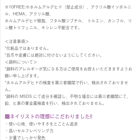
※10FREE:※ホルムアルデヒド（禁止成分）、アクリル酸イソボルニ
ル、HEMA、アクリル酸、
ホルムアルデヒド樹脂、フタル酸ジブチル、 トルエン、カンフル、リ
ン酸トリフェニル、キシレン不配合です。
＜注意事項＞
*化粧品ではありません。
*自爪や皮膚には絶対に付けないようにしてください。
＜顔料について＞
*顔料のアレルギーが気になる方はご使用をお控えいただきますようお
願い申し上げます。
*ホルムアルデヒドの検査を第三者機関で行い、検出されておりませ
ん。
*顔料の MSDS にて成分を確認し、不明な場合には第三者機関にて、
鉛、ヒ素の重金属検査を行い、検出されておりません。
■ネイリストの理想にこだわりました!!
・使い心地、使いやすさをとことん追求
・高いセルフレベリング力
・少量でしっかり発色