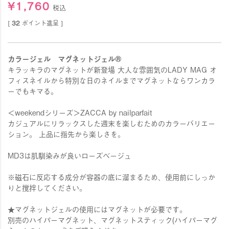
¥
1,760
税込
[
32
ポイント進呈 ]
カラージェル マグネットジェル®
キラッキラのマグネットが新登場 大人な雰囲気のLADY MAG オ
フィスネイルから特別な日のネイルまでマグネットならワンカラ
ーでもキマる。
＜weekendシリーズ＞ZACCA by nailparfait
カジュアルにリラックスした週末を楽しむためのカラーバリエー
ション。 上品に指先から楽しさを。
MD3は肌馴染みが良いローズベージュ
※磁石に反応する成分が容器の底に溜まるため、使用前にしっか
りと撹拌してください。
★マグネットジェルの使用にはマグネットが必要です。
別売のハイパーマグネット、マグネットスティック(ハイパーマグ