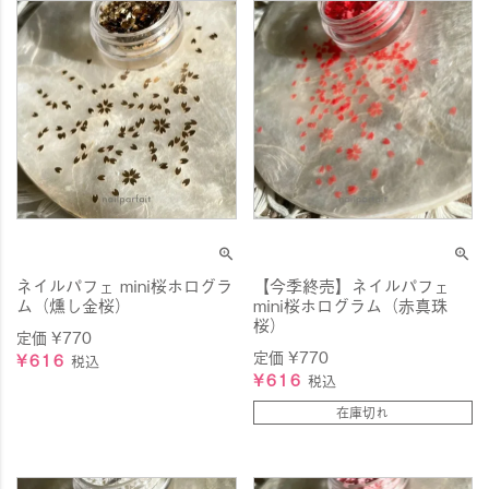
ネイルパフェ mini桜ホログラ
【今季終売】ネイルパフェ
ム（燻し金桜）
mini桜ホログラム（赤真珠
桜）
定価
¥
770
定価
¥
770
¥
616
税込
¥
616
税込
在庫切れ