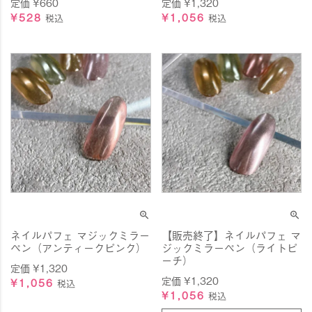
定価
¥
660
定価
¥
1,320
¥
528
¥
1,056
税込
税込
ネイルパフェ マジックミラー
【販売終了】ネイルパフェ マ
ペン（アンティークピンク）
ジックミラーペン（ライトピ
ーチ）
定価
¥
1,320
定価
¥
1,320
¥
1,056
税込
¥
1,056
税込