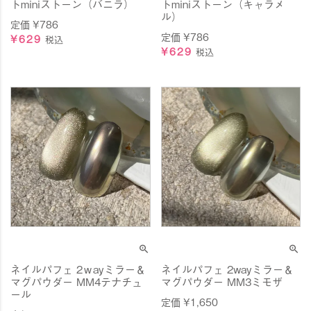
トminiストーン（バニラ）
トminiストーン（キャラメ
ル）
定価
¥
786
定価
¥
786
¥
629
税込
¥
629
税込
ネイルパフェ 2ｗayミラー＆
ネイルパフェ 2wayミラー＆
マグパウダー MM4テナチュ
マグパウダー MM3ミモザ
ール
定価
¥
1,650