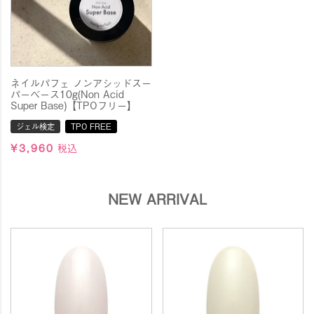
ぜひこの機会に、お求めください♪
2026.5.13
■BWJ新商品発売＆オンラインセール開催■
今年もネイルフォーラム2026に出展いたします！
ネイルパフェ ノンアシッドスー
新商品の発売も記念してオンラインセールも開催いたしま
パーベース10g(Non Acid
Super Base)【TPOフリー】
す！
ジェル検定
TPO FREE
【オンラインセール】5月19日（火）9:00 ～5月25日
¥
3,960
税込
23:59（月）
お得なセットも多数ご用意しておりますので
ぜひチェックして、お得なこの機会にお買い物をお楽しみ
NEW ARRIVAL
ください♪
2026.4.28
■GW休業のお知らせと配送スケジュールの
お知らせ■
ネイルパフェショップのGW休業のお知らせと配送スケジュ