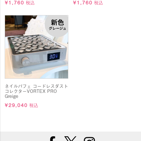
¥
1,760
税込
¥
1,760
税込
ネイルパフェブースでは、グラデの女王 yukaco先生が一本
体験を実施。
お客様のお越しをお待ちしております。
2026.1.21
■棚卸による出荷停止のお知らせ■
弊社棚卸のため2月23日（月祝）11:00までにいただいたご
注文は2月24日（火）に出荷
2月23日（月祝）11:01以降にいただいたご注文は3月2日
（月）〜順次出荷させていただきます。
お待たせして恐れ入りますが、ご理解、ご了承のほど宜し
くお願い致します。
ネイルパフェ コードレスダスト
コレクターVORTEX PRO
Greige
¥
29,040
税込
2026.2.6
■年に一度の大決算セール開催！■
2月13日（金）～2月17日（火）
決算セール開催致します！