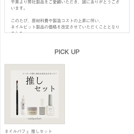
平素より弊社製品をご愛顧いただき、誠にありがとうござ
います。
このたび、原材料費や製造コストの上昇に伴い、
ネイルビット製品の価格を改定させていただくこととなり
ました。
弊社ではこれまで、品質の維持と価格の据え置きに努めて
まいりましたが、
PICK UP
現行価格でのご提供を継続することが困難な状況となり、
やむを得ず価格改定を実施する運びとなりました。
■価格改定日
2026年8月3日（月）
■対象商品
ネイルビット各種
今後も品質向上とサービスの充実に努め、
皆様にご満足いただける製品をお届けできるよう尽力して
まいります。
何卒ご理解を賜りますようお願い申し上げます。
ネイルパフェ 推しセット