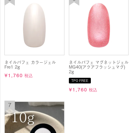
6月15日（月）～6月21日（日）オーロラアイテムが大特
価！
人気のオーロラパウダーやフィルムなど、対象商品が特別
価格に♪
なんと、最大約𝟳𝟬％OFF！
在庫限りで販売終了となるアイテムも多数！
是非この機会に、お求めください♪
ネイルパフェ カラージェル
ネイルパフェ マグネットジェル
Fre1 2g
MG40(アクアフラッシュマグ)
2g
2026.6.8
■ダストコレクター グレージュ 発売記念価
¥
1,760
税込
格に！■
TPO FREE
大人気のダストコレクターに限定カラーが登場！
¥
1,760
税込
6月8日（月）～6月14日（日）オンライン発売記念価格に
てデビュー！
定価36,300円→23,100円
なんと！13,200円のお値引き！