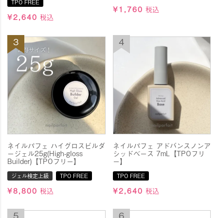
TPO FREE
ネイルブラシ製品の価格を改定させていただくこととなり
¥
1,760
税込
ました。
¥
2,640
税込
弊社ではこれまで、品質の維持と価格の据え置きに努めて
まいりましたが、
現行価格でのご提供を継続することが困難な状況となり、
やむを得ず価格改定を実施する運びとなりました。
■価格改定日
2026年7月1日（水）より順次
■対象商品
ネイルブラシ各種
今後も品質向上とサービスの充実に努め、
ネイルパフェ ハイグロスビルダ
ネイルパフェ アドバンスノンア
皆様にご満足いただける製品をお届けできるよう尽力して
ージェル25g(High-gloss
シッドベース 7mL【TPOフリ
まいります。
Builder)【TPOフリー】
ー】
何卒ご理解を賜りますようお願い申し上げます。
ジェル検定上級
TPO FREE
TPO FREE
¥
8,800
税込
¥
2,640
税込
2026.6.15
■オーロラアイテムがお買い得の一週間！■