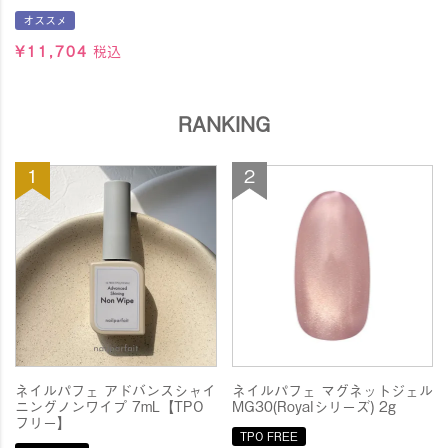
オススメ
2026.7.10
■アジアネイルフェスティバル新商品発売＆
¥
11,704
税込
オンラインセール開催■
アジアネイルフェスティバル2026の出展に伴い
新商品の発売も記念してオンラインセールも開催いたしま
RANKING
す！
【オンラインセール】7月15日(水)9:00 ～7月21日
(火)23:59
全商品がイベント価格！
お得なこの機会にお買い物をお楽しみください♪
2026.6.25
ネイルブラシ価格改定のお知らせ
平素より弊社製品をご愛顧いただき、誠にありがとうござ
ネイルパフェ アドバンスシャイ
ネイルパフェ マグネットジェル
います。
ニングノンワイプ 7mL【TPO
MG30(Royalシリーズ) 2g
フリー】
このたび、原材料費や製造コストの上昇に伴い、
TPO FREE