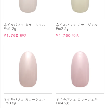
ールをご案内申し上げます。
～休業期間～
4月29日（水）～5月6日（水）
～配送スケジュール～
4月29日（水）11:00までにいただいたご注文
ネイルパフェ カラージェル
ネイルパフェ カラージェル
→5月1日（金）までに出荷させていただきます。
Fre1 2g
Fre2 2g
4月29日（水）11:01以降にいただいたご注文
¥
1,760
税込
¥
1,760
税込
→5月7日（木）以降に順次出荷させていただきます。
お客様にはご不便をおかけして恐れ入りますが、何卒よろ
しくお願い申し上げます。
2026.3.11
■TATin静岡に出展します■
いつもネイルパフェジェル公式オンラインショップをご利
用いただきありがとうございます。
TATin静岡の詳細
日時：3月30日（月）10：00～17：00
場所：静岡商工会
議所静岡事務所会館
ネイルパフェ カラージェル
ネイルパフェ カラージェル
入場料は無料です。会員登録がない方（プロも一般）も入
Fre3 2g
Fre4 2g
場可能です。