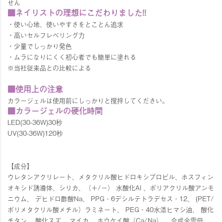
せん
■ネイリストの理想にこだわりました!!
・使い心地、使いやすさをとことん追求
・高いセルフレベリング力
・少量でしっかり発色
・ムラになりにくく初心者でも簡単に塗れる
※当社従来品との比較による
■使用上の注意
カラージェルは使用前にしっかりと撹拌してください。
■カラージェルの硬化時間
LED(30-36W)30秒
UV(30-36W)120秒
【成分】
ウレタンアクリレート、メタクリル酸ヒドロキシプロピル、ホスフィン
オキシド誘導体、シリカ、（＋/－） 水酸化Al 、ポリアクリル酸アンモ
ニウム、 デヒドロ酢酸Na、 PPG‐6デシルテトラデセス‐12、 (PET/
ポリメタクリル酸メチル）ラミネート、 PEG‐40水添ヒマシ油、 酸化
チタン、 酸化スズ、 マイカ、 ホウケイ酸（Ca/Na）、 合成金雲母、