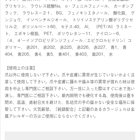
グリセリン、 ラウレス硫酸Na、 o‐フェニルフェノール、 カーボンブ
ラック、 ラウレス－２１、 BG、 フェノキシエタノール、 酸化鉄、 グ
ンジョウ、 イソぺンチルジオール、 トリイソステアリン酸ポリグリセ
リル-2、 ポリソルベート60、 セテス-40、 Al、 （PET/Al）ラミネー
ト、 エポキシ樹脂、 PET、 ポリウレタン－11、 ナイロン－6、
（４，４’－イソプロピリデンジフェノール／エピクロルヒドリン）コ
ポリマー、 赤201、 赤202、 赤225、 赤226、 赤227、 青1、 青
404、 黄205、 黄4、 黄5、 黄401、 黄403、 紫201、 水
【使用上の注意】
爪以外に使用しないで下さい。爪や皮膚に異常が生じていないかよく注
意して使用して下さい。爪や皮膚に腫れや痛み等の異常が現れた時は使
用を中止し専門医にご相談下さい。万一目に入った際はすぐに水で洗い
流し、専門医にご相談下さい。屋内照明でも硬化する為、使用後は蓋を
閉め、高温、直射日光を避けた、乳幼児の手の届かない安全な場所に保
管して下さい。火気厳禁。「純銀配合」と記載のあるカラージェルは金
属アレルギーの方はご使用にならないでください。