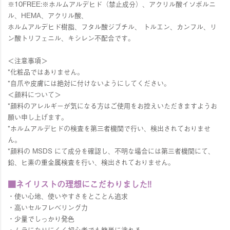
※10FREE:※ホルムアルデヒド（禁止成分）、アクリル酸イソボルニ
ル、HEMA、アクリル酸、
ホルムアルデヒド樹脂、フタル酸ジブチル、 トルエン、カンフル、リ
ン酸トリフェニル、キシレン不配合です。
＜注意事項＞
*化粧品ではありません。
*自爪や皮膚には絶対に付けないようにしてください。
＜顔料について＞
*顔料のアレルギーが気になる方はご使用をお控えいただきますようお
願い申し上げます。
*ホルムアルデヒドの検査を第三者機関で行い、検出されておりませ
ん。
*顔料の MSDS にて成分を確認し、不明な場合には第三者機関にて、
鉛、ヒ素の重金属検査を行い、検出されておりません。
■ネイリストの理想にこだわりました!!
・使い心地、使いやすさをとことん追求
・高いセルフレベリング力
・少量でしっかり発色
・ムラになりにくく初心者でも簡単に塗れる