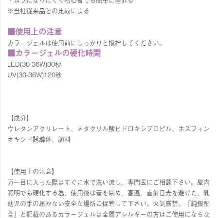
※当社従来品との比較による
■使用上の注意
カラージェルは使用前にしっかりと撹拌してください。
■カラージェルの硬化時間
LED(30-36W)30秒
UV(30-36W)120秒
【成分】
ウレタンアクリレート、メタクリル酸ヒドロキシプロピル、ホスフィン
オキシド誘導体、顔料
【使用上の注意】
万一目に入った際はすぐに水で洗い流し、専門医にご相談下さい。屋内
照明でも硬化する為、使用後は蓋を閉め、高温、直射日光を避けた、乳
幼児の手の届かない安全な場所に保管して下さい。火気厳禁。「純銀配
合」と記載のあるカラージェルは金属アレルギーの方はご使用にならな