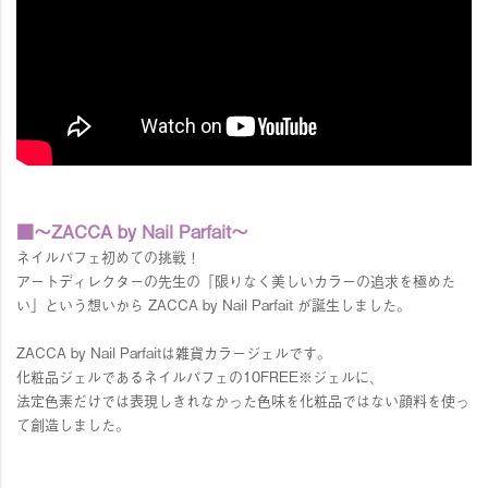
■～ZACCA by Nail Parfait～
ネイルパフェ初めての挑戦！
アートディレクターの先生の「限りなく美しいカラーの追求を極めた
い」という想いから ZACCA by Nail Parfait が誕生しました。
ZACCA by Nail Parfaitは雑貨カラージェルです。
化粧品ジェルであるネイルパフェの10FREE※ジェルに、
法定色素だけでは表現しきれなかった色味を化粧品ではない顔料を使っ
て創造しました。