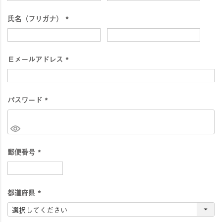
須
氏名（フリガナ）
)
(
必
須
Ｅメールアドレス
)
(
必
須
パスワード
)
(
必
須
)
郵便番号
(
必
須
都道府県
)
(
必