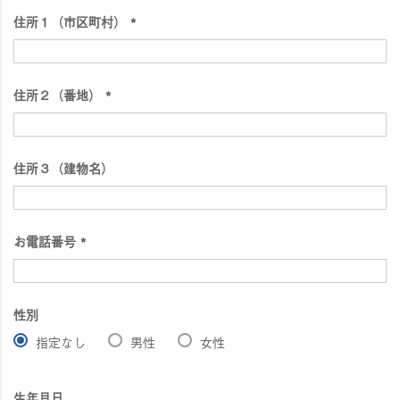
須
住所１（市区町村）
)
(
必
須
住所２（番地）
)
(
必
須
住所３（建物名）
)
お電話番号
(
必
須
性別
)
指定なし
男性
女性
生年月日