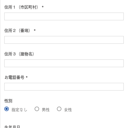
須
住所１（市区町村）
)
(
必
須
住所２（番地）
)
(
必
須
住所３（建物名）
)
お電話番号
(
必
須
性別
)
指定なし
男性
女性
生年月日