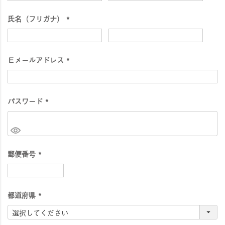
須
氏名（フリガナ）
)
(
必
須
Ｅメールアドレス
)
(
必
須
パスワード
)
(
必
須
)
郵便番号
(
必
須
都道府県
)
(
必