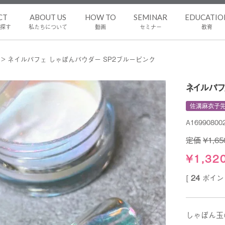
CT
ABOUT US
HOW TO
SEMINAR
EDUCATIO
探す
私たちについて
動画
セミナー
教育
ネイルパフェ しゃぼんパウダー SP2ブルーピンク
ネイルパフ
佐溝麻衣子
A16990800
定価
¥
1,65
¥
1,32
[
24
ポイン
しゃぼん玉