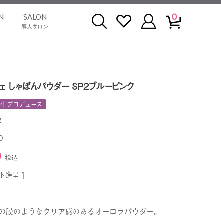
0
N
SALON
導入サロン
ェ しゃぼんパウダー SP2ブルーピンク
先生プロデュース
2
0
0
税込
ト進呈 ]
の膜のようなクリア感のあるオーロラパウダー。