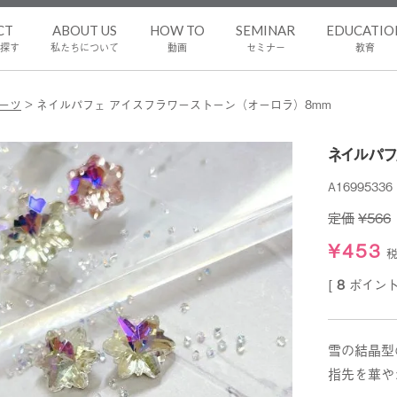
CT
ABOUT US
HOW TO
SEMINAR
EDUCATIO
探す
私たちについて
動画
セミナー
教育
ーツ
ネイルパフェ アイスフラワーストーン（オーロラ）8mm
ネイルパフ
A16995336
定価
¥
566
¥
453
[
8
ポイント
雪の結晶型
指先を華や