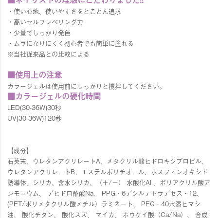
・使い心地、使いやすさをとことん追求
・高いセルフレベリング力
・少量でしっかり発色
・ムラになりにくく初心者でも簡単に塗れる
※当社従来品との比較による
■使用上の注意
カラージェルは使用前にしっかりと撹拌してください。
■カラージェルの硬化時間
LED(30-36W)30秒
UV(30-36W)120秒
【成分】
石英末、ウレタンアクリレートA、メタクリル酸ヒドロキシプロピル、
ウレタンアクリレートB、エステルポリチオール、ホスフィンオキシド
誘導体、シリカ、含水シリカ、（＋/－） 水酸化Al 、ポリアクリル酸ア
ンモニウム、 デヒドロ酢酸Na、 PPG‐6デシルテトラデセス‐12、
(PET/ポリメタクリル酸メチル）ラミネート、 PEG‐40水添ヒマシ
油、 酸化チタン、 酸化スズ、 マイカ、 ホウケイ酸（Ca/Na）、 合成