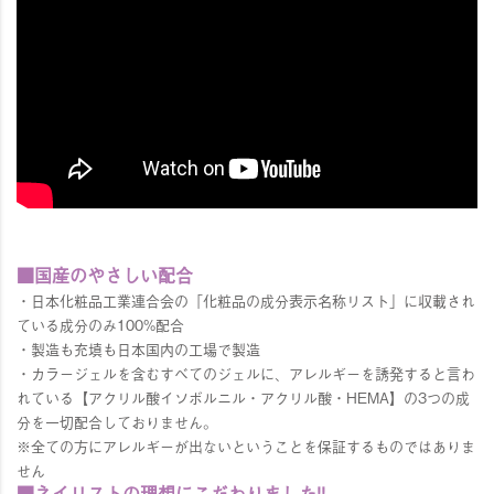
■国産のやさしい配合
・日本化粧品工業連合会の「化粧品の成分表示名称リスト」に収載され
ている成分のみ100%配合
・製造も充填も日本国内の工場で製造
・カラージェルを含むすべてのジェルに、アレルギーを誘発すると言わ
れている【アクリル酸イソボルニル・アクリル酸・HEMA】の3つの成
分を一切配合しておりません。
※全ての方にアレルギーが出ないということを保証するものではありま
せん
■ネイリストの理想にこだわりました!!