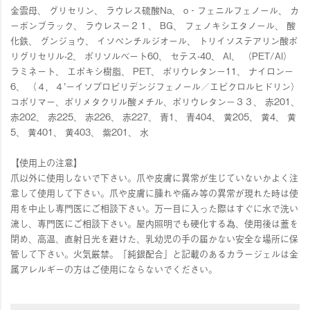
金雲母、 グリセリン、 ラウレス硫酸Na、 o‐フェニルフェノール、 カ
ーボンブラック、 ラウレス－２１、 BG、 フェノキシエタノール、 酸
化鉄、 グンジョウ、 イソぺンチルジオール、 トリイソステアリン酸ポ
リグリセリル-2、 ポリソルベート60、 セテス-40、 Al、 （PET/Al）
ラミネート、 エポキシ樹脂、 PET、 ポリウレタン－11、 ナイロン－
6、 （４，４’－イソプロピリデンジフェノール／エピクロルヒドリン）
コポリマー、ポリメタクリル酸メチル、ポリウレタン－３３、 赤201、
赤202、 赤225、 赤226、 赤227、 青1、 青404、 黄205、 黄4、 黄
5、 黄401、 黄403、 紫201、 水
【使用上の注意】
爪以外に使用しないで下さい。爪や皮膚に異常が生じていないかよく注
意して使用して下さい。爪や皮膚に腫れや痛み等の異常が現れた時は使
用を中止し専門医にご相談下さい。万一目に入った際はすぐに水で洗い
流し、専門医にご相談下さい。屋内照明でも硬化する為、使用後は蓋を
閉め、高温、直射日光を避けた、乳幼児の手の届かない安全な場所に保
管して下さい。火気厳禁。「純銀配合」と記載のあるカラージェルは金
属アレルギーの方はご使用にならないでください。