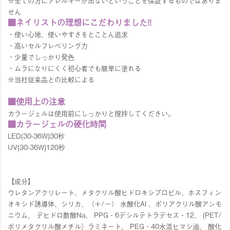
※全ての方にアレルギーが出ないということを保証するものではありま
せん
■ネイリストの理想にこだわりました!!
・使い心地、使いやすさをとことん追求
・高いセルフレベリング力
・少量でしっかり発色
・ムラになりにくく初心者でも簡単に塗れる
※当社従来品との比較による
■使用上の注意
カラージェルは使用前にしっかりと撹拌してください。
■カラージェルの硬化時間
LED(30-36W)30秒
UV(30-36W)120秒
【成分】
ウレタンアクリレート、メタクリル酸ヒドロキシプロピル、ホスフィン
オキシド誘導体、シリカ、（＋/－） 水酸化Al 、ポリアクリル酸アンモ
ニウム、 デヒドロ酢酸Na、 PPG‐6デシルテトラデセス‐12、 (PET/
ポリメタクリル酸メチル）ラミネート、 PEG‐40水添ヒマシ油、 酸化