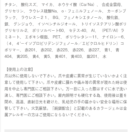
チタン、 酸化スズ、 マイカ、 ホウケイ酸（Ca/Na）、 合成金雲母、
グリセリン、 ラウレス硫酸Na、 o‐フェニルフェノール、 カーボンブ
ラック、 ラウレス－２１、 BG、 フェノキシエタノール、 酸化鉄、
銀、 グンジョウ、 イソぺンチルジオール、 トリイソステアリン酸ポリ
グリセリル-2、 ポリソルベート60、 セテス-40、 Al、 （PET/Al）ラ
ミネート、 エポキシ樹脂、 PET、 ポリウレタン－11、 ナイロン－6、
（４，４’－イソプロピリデンジフェノール／エピクロルヒドリン）コ
ポリマー、 赤201、 赤202、 赤225、 赤226、 赤227、 青1、 青
404、 黄205、 黄4、 黄5、 黄401、 黄403、 紫201、 水
【使用上の注意】
爪以外に使用しないで下さい。爪や皮膚に異常が生じていないかよく注
意して使用して下さい。爪や皮膚に腫れや痛み等の異常が現れた時は使
用を中止し専門医にご相談下さい。万一目に入った際はすぐに水で洗い
流し、専門医にご相談下さい。屋内照明でも硬化する為、使用後は蓋を
閉め、高温、直射日光を避けた、乳幼児の手の届かない安全な場所に保
管して下さい。火気厳禁。「純銀配合」と記載のあるカラージェルは金
属アレルギーの方はご使用にならないでください。