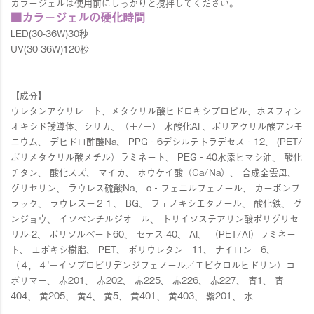
カラージェルは使用前にしっかりと撹拌してください。
■カラージェルの硬化時間
LED(30-36W)30秒
UV(30-36W)120秒
【成分】
ウレタンアクリレート、メタクリル酸ヒドロキシプロピル、ホスフィン
オキシド誘導体、シリカ、（＋/－） 水酸化Al 、ポリアクリル酸アンモ
ニウム、 デヒドロ酢酸Na、 PPG‐6デシルテトラデセス‐12、 (PET/
ポリメタクリル酸メチル）ラミネート、 PEG‐40水添ヒマシ油、 酸化
チタン、 酸化スズ、 マイカ、 ホウケイ酸（Ca/Na）、 合成金雲母、
グリセリン、 ラウレス硫酸Na、 o‐フェニルフェノール、 カーボンブ
ラック、 ラウレス－２１、 BG、 フェノキシエタノール、 酸化鉄、 グ
ンジョウ、 イソぺンチルジオール、 トリイソステアリン酸ポリグリセ
リル-2、 ポリソルベート60、 セテス-40、 Al、 （PET/Al）ラミネー
ト、 エポキシ樹脂、 PET、 ポリウレタン－11、 ナイロン－6、
（４，４’－イソプロピリデンジフェノール／エピクロルヒドリン）コ
ポリマー、 赤201、 赤202、 赤225、 赤226、 赤227、 青1、 青
404、 黄205、 黄4、 黄5、 黄401、 黄403、 紫201、 水