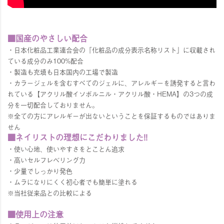
■国産のやさしい配合
・日本化粧品工業連合会の「化粧品の成分表示名称リスト」に収載され
ている成分のみ100%配合
・製造も充填も日本国内の工場で製造
・カラージェルを含むすべてのジェルに、アレルギーを誘発すると言わ
れている【アクリル酸イソボルニル・アクリル酸・HEMA】の3つの成
分を一切配合しておりません。
※全ての方にアレルギーが出ないということを保証するものではありま
せん
■ネイリストの理想にこだわりました!!
・使い心地、使いやすさをとことん追求
・高いセルフレベリング力
・少量でしっかり発色
・ムラになりにくく初心者でも簡単に塗れる
※当社従来品との比較による
■使用上の注意