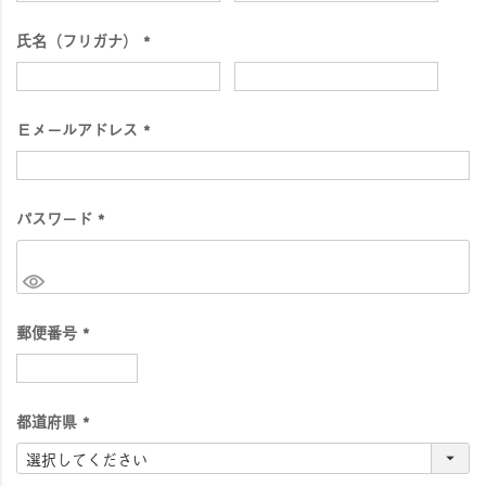
須
氏名（フリガナ）
)
(
必
須
Ｅメールアドレス
)
(
必
須
パスワード
)
(
必
須
)
郵便番号
(
必
須
都道府県
)
(
必