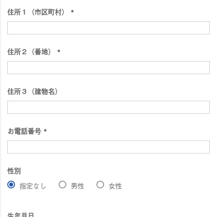
須
住所１（市区町村）
)
(
必
須
住所２（番地）
)
(
必
須
住所３（建物名）
)
お電話番号
(
必
須
性別
)
指定なし
男性
女性
生年月日